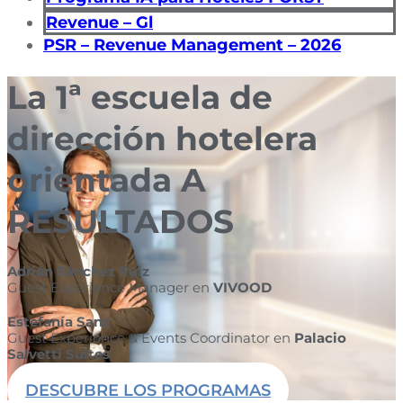
Revenue – Gl
PSR – Revenue Management – 2026
La 1ª escuela de
dirección hotelera
orientada A
RESULTADOS
Adrián Sánchez Ruiz
Guest Experience Manager en
VIVOOD
Estefanía Sanz
Guest Experience & Events Coordinator en
Palacio
Salvetti Suites
DESCUBRE LOS PROGRAMAS